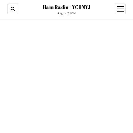
Ham Radio | YC8NYJ
open
menu
August 7, 2026