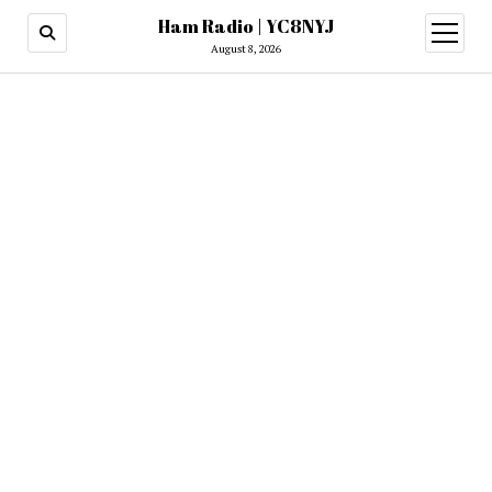
Ham Radio | YC8NYJ
open
menu
August 8, 2026