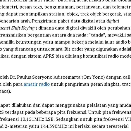
telemetri, pesan teks, pengumuman, pertanyaan, dan telemetr
g dapat menampilkan stasiun, objek, trek objek bergerak, sta
encarian arah. Pengiriman paket data digital atau
digital
uensi Shift Keying
) dimana data digital diwakili oleh perubahan
itransmisikan bergantian antara dua nada: “tanda”, mewakili s
memiliki keuntungan yaitu mampu bekerja melalui jalur audio b
yang dirancang untuk suara. Bit order yang digunakan adala
ikasi dengan sistem APRS bisa dibilang komunikasi radio mode 
oleh Dr. Paulus Soeryono Adisoemarta (Om Yono) dengan call
n oleh para
amatir radio
untuk pengiriman pesan singkat, trac
uaca).
dapat dilakukan dan dapat menggunakan pelalatan yang mud
 terdapat pada beberapa pita frekuensi. Untuk pita frekwens
 frekuensi 10.151MHz LSB. Sedangkan untuk pita frekwensi V
d 2-meteran yaitu 144.390MHz ini berlaku secara teresterial