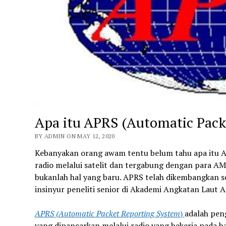
Apa itu APRS (Automatic Pack
BY ADMIN ON MAY 12, 2020
Kebanyakan orang awam tentu belum tahu apa itu AP
radio melalui satelit dan tergabung dengan para AMS
bukanlah hal yang baru. APRS telah dikembangkan se
insinyur peneliti senior di Akademi Angkatan Laut A
APRS (Automatic Packet Reporting System
)
adalah pen
yang dipancarkan melalui radio yang bekerja pada b