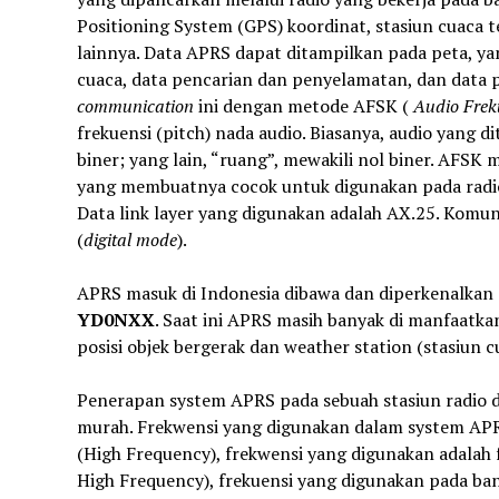
Positioning System (GPS) koordinat, stasiun cuaca 
lainnya. Data APRS dapat ditampilkan pada peta, yan
cuaca, data pencarian dan penyelamatan, dan data p
communication
ini dengan metode AFSK (
Audio Frek
frekuensi (pitch) nada audio. Biasanya, audio yang d
biner; yang lain, “ruang”, mewakili nol biner. AFSK 
yang membuatnya cocok untuk digunakan pada radio 
Data link layer yang digunakan adalah AX.25. Komun
(
digital mode
).
APRS masuk di Indonesia dibawa dan diperkenalkan 
YD0NXX
. Saat ini APRS masih banyak di manfaatka
posisi objek bergerak dan weather station (stasiun c
Penerapan system APRS pada sebuah stasiun radio 
murah. Frekwensi yang digunakan dalam system APRS
(High Frequency), frekwensi yang digunakan adalah
High Frequency), frekuensi yang digunakan pada ban