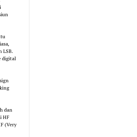
i
siun
atu
iasa,
h LSB.
digital
sign
king
ah dan
i HF
HF (Very