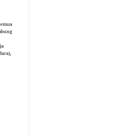
 semua
gabung
ja
dara),