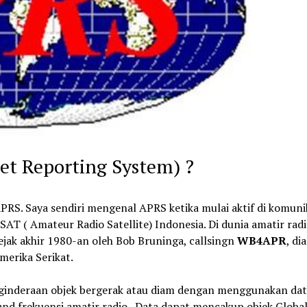
et Reporting System) ?
RS. Saya sendiri mengenal APRS ketika mulai aktif di komuni
AT ( Amateur Radio Satellite) Indonesia. Di dunia amatir radi
jak akhir 1980-an oleh Bob Bruninga, callsingn
WB4APR
, di
merika Serikat.
ginderaan objek bergerak atau diam dengan menggunakan dat
and frekuensi amatir radio. Data dapat mencakup objek Globa